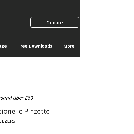
Donate
age
Free Downloads
More
rsand über £60
ionelle Pinzette
WEEZERS