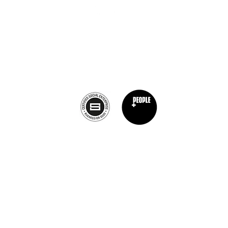
Calagary, Canada
info@theburntchefprojectcanada.com
Privacy Policy
©2019 von The Burnt Chef Project. ​Firmennummer: 12472396
Burnt Chef Project, 10b Torbay Road Industrial Estate, Somerset, BA7
info@theburntchefproject.com