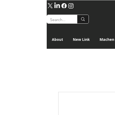
About
New Link
Machen 