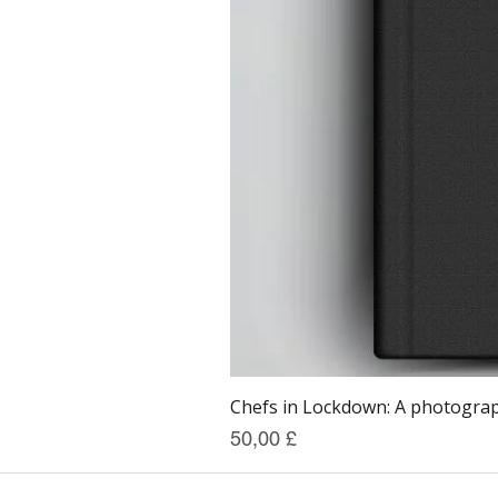
Chefs in Lockdown: A photograph
Preis
50,00 £