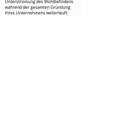
Unterströmung des Wohlbefindens
während der gesamten Gründung
Ihres Unternehmens weiterläuft.
Für weitere Informationen darüber,
wie wir mit Ihnen oder Ihrem
Unternehmen zusammenarbeiten
können, kontaktieren Sie uns noch
heute:
Calagary, Canada
usacanada@theburntchefproject.com