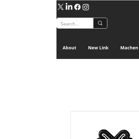
About
New Link
Machen 