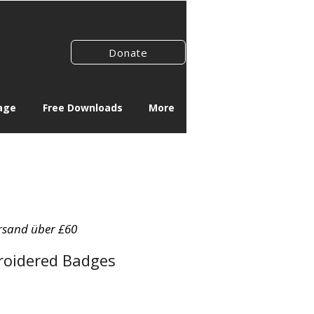
Donate
age
Free Downloads
More
rsand über £60
roidered Badges