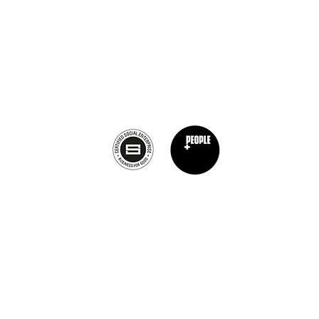
Calagary, Canada
info@theburntchefprojectcanada.com
Privacy Policy
©2019 von The Burnt Chef Project. ​Firmennummer: 12472396
Burnt Chef Project, 10b Torbay Road Industrial Estate, Somerset, BA7
info@theburntchefproject.com