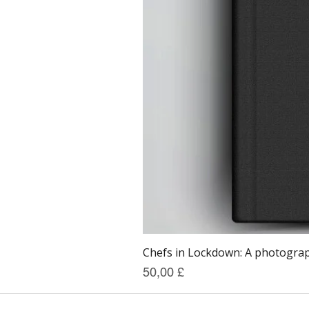
Chefs in Lockdown: A photograph
Preis
50,00 £