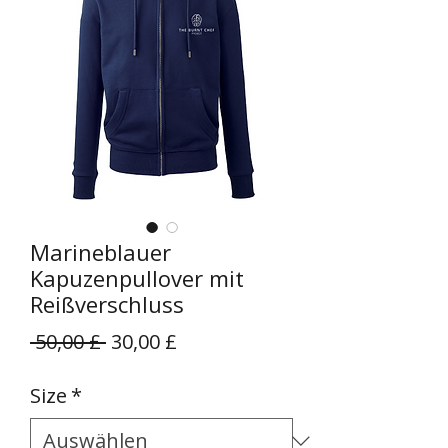
Marineblauer
Kapuzenpullover mit
Reißverschluss
Standardpreis
Sale-
 50,00 £ 
30,00 £
Preis
Size
*