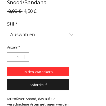
Snood/Bandana
Standardpreis
Sale-
 8,99 £ 
4,50 £
Preis
Stil
*
Anzahl
*
In den Warenkorb
Sofortkauf
Mikrofaser-Snood, das auf 12 
verschiedene Arten getragen werden 