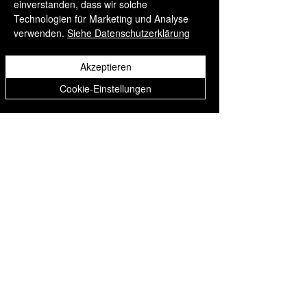
einverstanden, dass wir solche
Produkte
Technologien für Marketing und Analyse
verwenden.
Siehe Datenschutzerklärung
Akzeptieren
Cookie-Einstellungen
Chefs in Lockdown: A
A4 Magnetic Order Pad
photographic Portrait Series
Preis
12,95 £
by John Carey
Preis
50,00 £