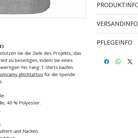
PRODUKTINF
High quality custom 
VERSANDINF
sizes:
Small
Versand ist weltw
Medium
PFLEGEINFO
Die durchschnittlic
Large
t)
Großbritannien und
X Large
tützen Sie die Ziele des Projekts, das
Bei 30 Grad auf 
und Afrika, wenn di
2XL
eit zu beseitigen, indem Sie eines
Nicht bleichen
ist
3XL
ertigen Yin-Yang-T-Shirts kaufen.
Nicht im Trockne
4XL
om/amy.glitchtattoo
für die Spende
Auf der Rückseit
5XL
s.
bügeln
Size references are
Nie über Druck 
le.
e, 40 % Polyester.
.
.
ultern und Nacken.