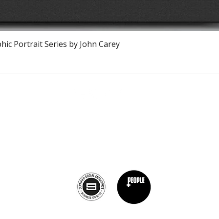
Schnellansicht
ic Portrait Series by John Carey
Calagary, Canada
info@theburntchefprojectcanada.com