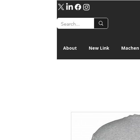
About
New Link
Machen 