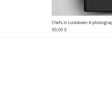
Chefs in Lockdown: A photograph
Preis
50,00 £