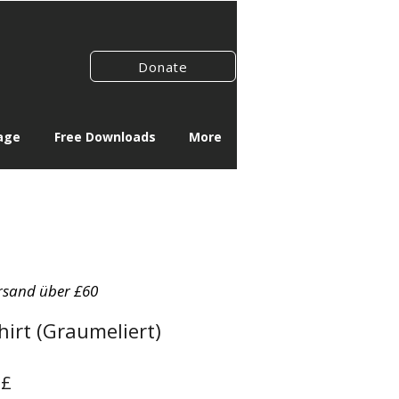
Donate
age
Free Downloads
More
rsand über £60
hirt (Graumeliert)
ardpreis
Sale-
 £