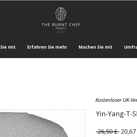
Sie mit
Erfahren Sie mehr
Machen Sie mit
Umfr
Kostenloser UK-Ve
Yin-Yang-T-S
Stand
 26,50 £ 
20,67